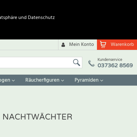
atsphäre und Datenschutz
Mein Konto
Warenkorb
Kundenservice
037362 8569
ogen
Räucherfiguren
Pyramiden
 NACHTWÄCHTER