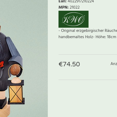
Ean
:
4022917210224
MPN:
21022
- Original erzgebirgischer Räuc
handbemaltes Holz- Höhe: 18c
€
74.50
Anz