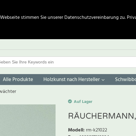
 Webseite stimmen Sie unserer Datenschutzvereinbarung zu.
Priv
Alle Produkte
Holzkunst nach Hersteller
Schwibb
wächter
Auf Lager
RÄUCHERMANN,
Modell
:
rm-k21022