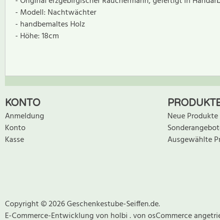
- Original erzgebirgischer Räuchermann, gefertigt in Handarb
- Modell: Nachtwächter
- handbemaltes Holz
- Höhe: 18cm
Zur Zeit gibt es keine Produktrezensionen. Sei der erste, der B
KONTO
PRODUKT
Anmeldung
Neue Produkte
Konto
Sonderangebot
Kasse
Ausgewählte P
Copyright © 2026 Geschenkestube-Seiffen.de.
E-Commerce-Entwicklung
von
holbi
.
von osCommerce
angetri