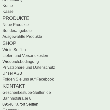
Sei der erste, der
Konto
Bewertung schreiben
Kasse
PRODUKTE
Neue Produkte
Sonderangebote
Ausgewählte Produkte
SHOP
Wir in Seiffen
Liefer- und Versandkosten
Wiederufsbedingung
Privatsphäre und Datenschutz
Unser AGB
Folgen Sie uns auf Facebook
KONTAKT
Geschenkestube-Seiffen.de
Bahnhofstraße 8
09548 Kurort Seiffen