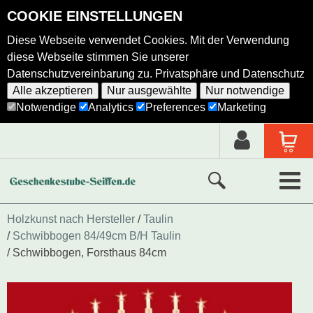
COOKIE EINSTELLUNGEN
Diese Webseite verwendet Cookies. Mit der Verwendung
diese Webseite stimmen Sie unserer
Datenschutzvereinbarung zu.
Privatsphäre und Datenschutz
Alle akzeptieren
Nur ausgewählte
Nur notwendige
Notwendige
Analytics
Preferences
Marketing
Neue Produkte
Holzkunst nach Hersteller
Taulin
Schwibbogen 84/49cm B/H Taulin
Ausgewählte Produkte
Schwibbogen, Forsthaus 84cm
Alle Produkte
Holzkunst nach Hersteller