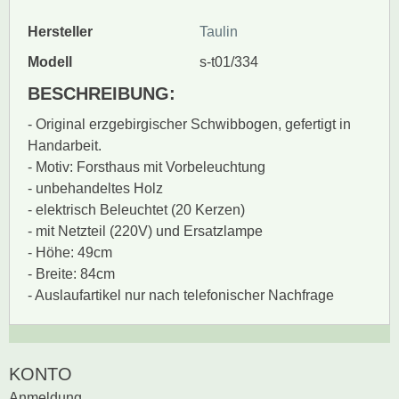
Hersteller
Taulin
Modell
s-t01/334
BESCHREIBUNG:
- Original erzgebirgischer Schwibbogen, gefertigt in
Handarbeit.
- Motiv: Forsthaus mit Vorbeleuchtung
- unbehandeltes Holz
- elektrisch Beleuchtet (20 Kerzen)
- mit Netzteil (220V) und Ersatzlampe
- Höhe: 49cm
- Breite: 84cm
- Auslaufartikel nur nach telefonischer Nachfrage
Zur Zeit gibt es keine
BEWERTUNG SCHREIBEN
KONTO
Produktrezensionen.
Anmeldung