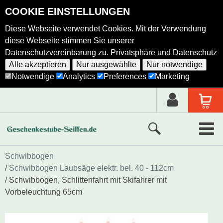
COOKIE EINSTELLUNGEN
Diese Webseite verwendet Cookies. Mit der Verwendung
diese Webseite stimmen Sie unserer
Datenschutzvereinbarung zu.
Privatsphäre und Datenschutz
Alle akzeptieren
Nur ausgewählte
Nur notwendige
Notwendige
Analytics
Preferences
Marketing
Neue Produkte
Schwibbogen
Schwibbogen Laubsäge elektr. bel. 40 - 112cm
Ausgewählte Produkte
Schwibbogen, Schlittenfahrt mit Skifahrer mit
Vorbeleuchtung 65cm
Alle Produkte
Holzkunst nach Hersteller