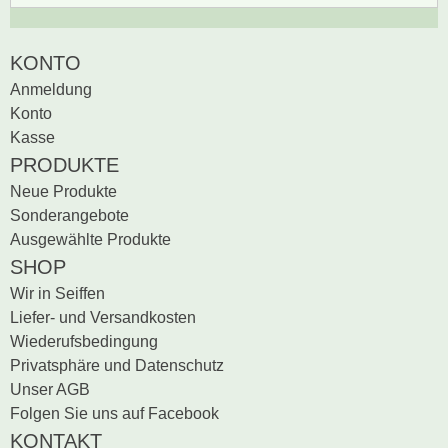
Zur Zeit gibt es keine
BEWERTUNG SCHREIBEN
KONTO
Produktrezensionen.
Anmeldung
Sei der erste, der
Konto
Bewertung schreiben
Kasse
PRODUKTE
Neue Produkte
Sonderangebote
Ausgewählte Produkte
SHOP
Wir in Seiffen
Liefer- und Versandkosten
Wiederufsbedingung
Privatsphäre und Datenschutz
Unser AGB
Folgen Sie uns auf Facebook
KONTAKT