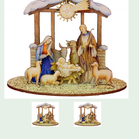
Schwibbogen
Räucherfiguren
Pyramiden