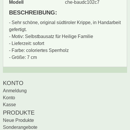
Modell
che-baudc102c7
BESCHREIBUNG:
- Sehr schöne, original südtiroler Krippe, in Handarbeit
gefertigt.
- Motiv: Selbstbausatz für Heilige Familie
- Lieferzeit: sofort
- Farbe: coloriertes Sperrholz
- Größe: 7 cm
Zur Zeit gibt es keine
BEWERTUNG SCHREIBEN
KONTO
Produktrezensionen.
Anmeldung
Sei der erste, der
Konto
Bewertung schreiben
Kasse
PRODUKTE
Neue Produkte
Sonderangebote