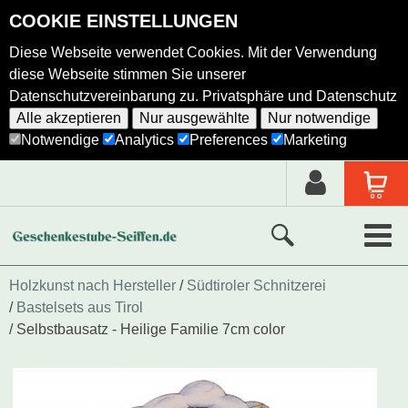
COOKIE EINSTELLUNGEN
Diese Webseite verwendet Cookies. Mit der Verwendung
diese Webseite stimmen Sie unserer
Datenschutzvereinbarung zu.
Privatsphäre und Datenschutz
Alle akzeptieren
Nur ausgewählte
Nur notwendige
Notwendige
Analytics
Preferences
Marketing
Neue Produkte
Holzkunst nach Hersteller
Südtiroler Schnitzerei
Bastelsets aus Tirol
Ausgewählte Produkte
Selbstbausatz - Heilige Familie 7cm color
Alle Produkte
Holzkunst nach Hersteller