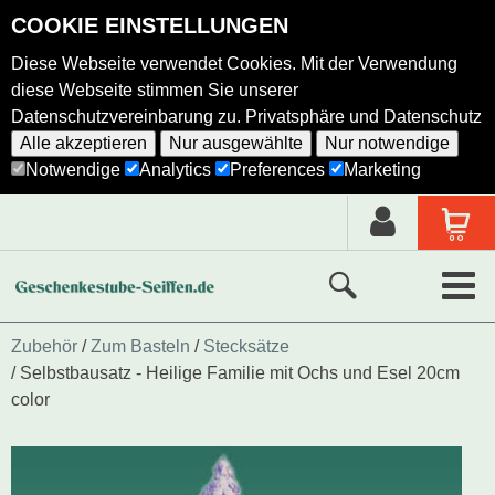
COOKIE EINSTELLUNGEN
Diese Webseite verwendet Cookies. Mit der Verwendung
diese Webseite stimmen Sie unserer
Datenschutzvereinbarung zu.
Privatsphäre und Datenschutz
Alle akzeptieren
Nur ausgewählte
Nur notwendige
Notwendige
Analytics
Preferences
Marketing
Neue Produkte
Zubehör
Zum Basteln
Stecksätze
Selbstbausatz - Heilige Familie mit Ochs und Esel 20cm
Ausgewählte Produkte
color
Alle Produkte
Holzkunst nach Hersteller