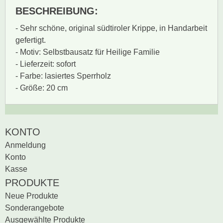
BESCHREIBUNG:
- Sehr schöne, original südtiroler Krippe, in Handarbeit
gefertigt.
- Motiv: Selbstbausatz für Heilige Familie
- Lieferzeit: sofort
- Farbe: lasiertes Sperrholz
- Größe: 20 cm
Zur Zeit gibt es keine
BEWERTUNG SCHREIBEN
KONTO
Produktrezensionen.
Anmeldung
Sei der erste, der
Konto
Bewertung schreiben
Kasse
PRODUKTE
Neue Produkte
Sonderangebote
Ausgewählte Produkte