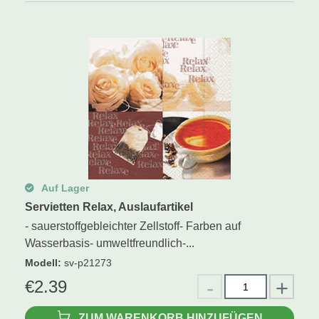
Auf Lager
Servietten Relax, Auslaufartikel
- sauerstoffgebleichter Zellstoff- Farben auf
Wasserbasis- umweltfreundlich-...
Modell
:
sv-p21273
€
2.39
ZUM WARENKORB HINZUFÜGEN