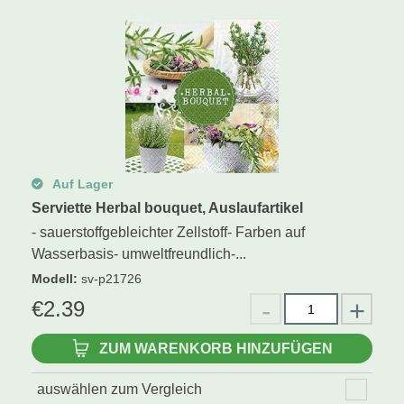
Schwibbogen
Räucherfiguren
Pyramiden
Auf Lager
Serviette Herbal bouquet, Auslaufartikel
- sauerstoffgebleichter Zellstoff- Farben auf
Wasserbasis- umweltfreundlich-...
Modell
:
sv-p21726
€
2.39
ZUM WARENKORB HINZUFÜGEN
auswählen zum Vergleich