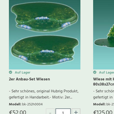
Auf Lager
Auf Lage
2er Anbau-Set Wiesen
Wiese mit
80x38x27c
- Sehr schönes, original Hubrig Produkt,
- Sehr schö
gefertigt in Handarbeit.- Motiv: 2er...
gefertigt in
Modell
:
bk-252h0004
Modell
:
bk-2
€
52.00
€
125.00