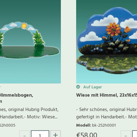
r
Auf Lager
 Himmelsbogen,
Wiese mit Himmel, 23x16x
m
nes, original Hubrig Produkt,
- Sehr schönes, original Hubr
 Handarbeit.- Motiv: Wiese...
gefertigt in Handarbeit.- Moti
52h0005
Modell
:
bk-252h0001
€
58.00