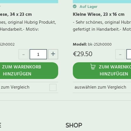
r
Auf Lager
ese, 34 x 23 cm
Kleine Wiese, 23 x 16 cm
nes, original Hubrig Produkt,
- Sehr schönes, original Hubr
 Handarbeit.- Motiv:
gefertigt in Handarbeit.- Moti
52h0002
Modell
:
bk-252h0000
€
29.50
ZUM WARENKORB
ZUM WARENK
HINZUFÜGEN
HINZUFÜGEN
 zum Vergleich
auswählen zum Vergleich
E
SHOP