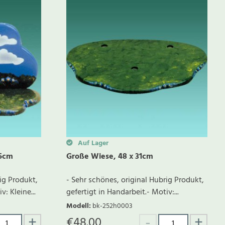
Auf Lager
15cm
Große Wiese, 48 x 31cm
ig Produkt,
- Sehr schönes, original Hubrig Produkt,
v: Kleine...
gefertigt in Handarbeit.- Motiv:...
Modell
:
bk-252h0003
€
48.00