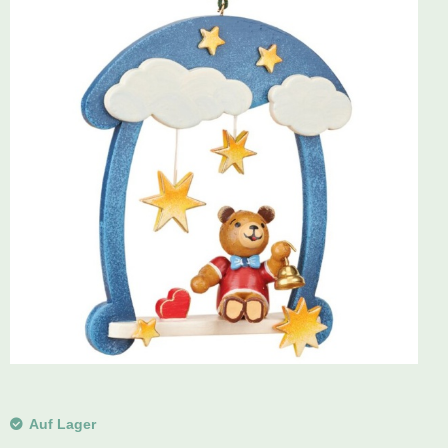
Schwibbogen
Räucherfiguren
Pyramiden
Auf Lager