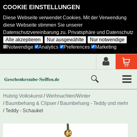
COOKIE EINSTELLUNGEN
Diese Webseite verwendet Cookies. Mit der Verwendung
diese Webseite stimmen Sie unserer
Datenschutzvereinbarung zu.
Privatsphäre und Datenschutz
Alle akzeptieren
Nur ausgewählte
Nur notwendige
Notwendige
Analytics
Preferences
Marketing
Neue Produkte
Hubrig Volkskunst
Weihnachten/Winter
Baumbehang & Clipser
Baumbehang - Teddy und mehr
Ausgewählte Produkte
Teddy - Schaukel
Alle Produkte
Holzkunst nach Hersteller