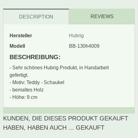
REVIEWS
DESCRIPTION
Hersteller
Hubrig
Modell
BB-130h4009
BESCHREIBUNG:
- Sehr schönes Hubrig Produkt, in Handarbeit
gefertigt.
- Motiv: Teddy - Schaukel
- bemaltes Holz
- Höhe: 9 cm
KUNDEN, DIE DIESES PRODUKT GEKAUFT
Zur Zeit gibt es keine
BEWERTUNG SCHREIBEN
Produktrezensionen.
HABEN, HABEN AUCH ... GEKAUFT
Sei der erste, der