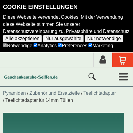
COOKIE EINSTELLUNGEN
Diese Webseite verwendet Cookies. Mit der Verwendung
diese Webseite stimmen Sie unserer
Datenschutzvereinbarung zu.
Privatsphäre und Datenschutz
Alle akzeptieren
Nur ausgewählte
Nur notwendige
Notwendige
Analytics
Preferences
Marketing
Neue Produkte
Pyramiden
Zubehör und Ersatzteile
Teelichtadapter
Teelichtadapter für 14mm Tüllen
Ausgewählte Produkte
Alle Produkte
Holzkunst nach Hersteller