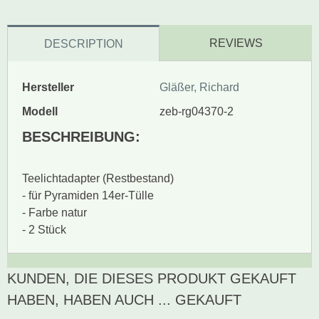
REVIEWS
DESCRIPTION
Hersteller
Gläßer, Richard
Modell
zeb-rg04370-2
BESCHREIBUNG:
Teelichtadapter (Restbestand)
- für Pyramiden 14er-Tülle
- Farbe natur
- 2 Stück
KUNDEN, DIE DIESES PRODUKT GEKAUFT
Zur Zeit gibt es keine
BEWERTUNG SCHREIBEN
Produktrezensionen.
HABEN, HABEN AUCH ... GEKAUFT
Sei der erste, der