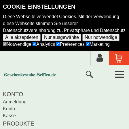
COOKIE EINSTELLUNGEN
Diese Webseite verwendet Cookies. Mit der Verwendung
diese Webseite stimmen Sie unserer
Datenschutzvereinbarung zu.
Privatsphäre und Datenschutz
Alle akzeptieren
Nur ausgewählte
Nur notwendige
Notwendige
Analytics
Preferences
Marketing
Neue Produkte
KONTO
Anmeldung
Ausgewählte Produkte
Konto
Kasse
Alle Produkte
PRODUKTE
Holzkunst nach Hersteller