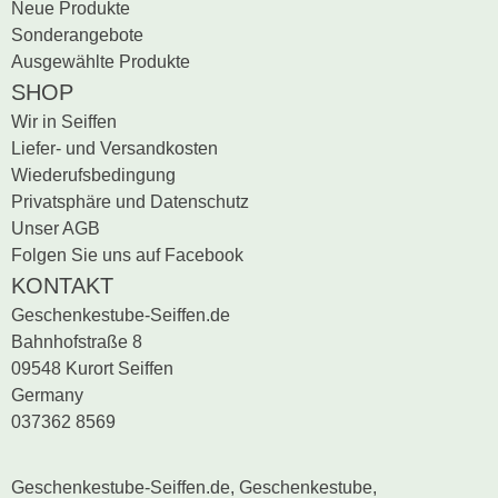
Neue Produkte
Sonderangebote
Schwibbogen
Ausgewählte Produkte
SHOP
Räucherfiguren
Wir in Seiffen
Liefer- und Versandkosten
Pyramiden
Wiederufsbedingung
Privatsphäre und Datenschutz
Unser AGB
Folgen Sie uns auf Facebook
KONTAKT
Geschenkestube-Seiffen.de
Bahnhofstraße 8
09548 Kurort Seiffen
Germany
037362 8569
Geschenkestube-Seiffen.de, Geschenkestube,