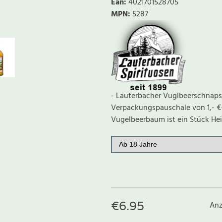
Ean
:
4021701528705
MPN:
5287
- Lauterbacher Vuglbeerschnaps- 
Verpackungspauschale von 1,- €-
Vugelbeerbaum ist ein Stück Hei
€
6.95
Anz