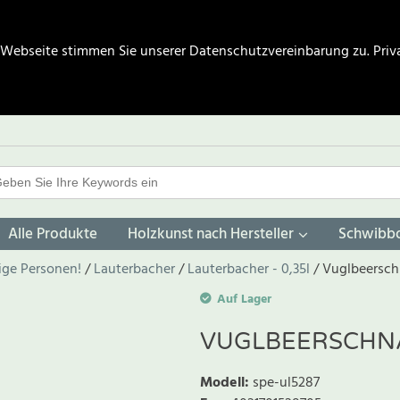
 Webseite stimmen Sie unserer Datenschutzvereinbarung zu.
Priv
Alle Produkte
Holzkunst nach Hersteller
Schwibb
rige Personen!
Lauterbacher
Lauterbacher - 0,35l
Vuglbeerschn
Auf Lager
VUGLBEERSCHNA
Modell
:
spe-ul5287