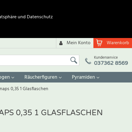
atsphäre und Datenschutz
Mein Konto
Warenkorb
Kundenservice
037362 8569
ogen
Räucherfiguren
Pyramiden
aps 0,35 1 Glasflaschen
PS 0,35 1 GLASFLASCHEN