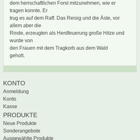
dem herrschaftlichen Forst mitzunehmen, wie er
tragen konnte. Er
trug es auf dem Raff. Das Reisig und die Äste, vor
allem aber die
Rinde, erzeugten als Herdfeuerung große Hitze und
wurde von
den Frauen mit dem Tragkorb aus dem Wald
geholt.
Zur Zeit gibt es keine
BEWERTUNG SCHREIBEN
KONTO
Produktrezensionen.
Anmeldung
Sei der erste, der
Konto
Bewertung schreiben
Kasse
PRODUKTE
Neue Produkte
Sonderangebote
Ausgewählte Produkte