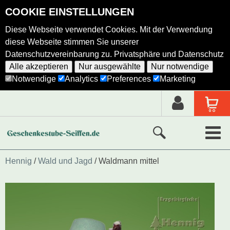
COOKIE EINSTELLUNGEN
Diese Webseite verwendet Cookies. Mit der Verwendung
diese Webseite stimmen Sie unserer
Datenschutzvereinbarung zu.
Privatsphäre und Datenschutz
Alle akzeptieren
Nur ausgewählte
Nur notwendige
Notwendige
Analytics
Preferences
Marketing
Neue Produkte
Hennig
Wald und Jagd
Waldmann mittel
Ausgewählte Produkte
Alle Produkte
Holzkunst nach Hersteller