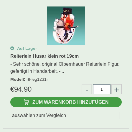
Schwibbogen
Räucherfiguren
Pyramiden
Auf Lager
Reiterlein Husar klein rot 19cm
- Sehr schöne, original Olbernhauer Reiterlein Figur,
gefertigt in Handarbeit. -...
Modell
:
rtl-leg1231r
€
94.90
ZUM WARENKORB HINZUFÜGEN
auswählen zum Vergleich