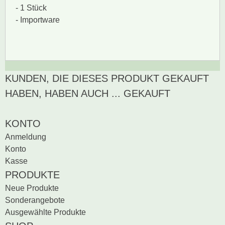
- 1 Stück
- Importware
KUNDEN, DIE DIESES PRODUKT GEKAUFT
Zur Zeit gibt es keine
BEWERTUNG SCHREIBEN
Produktrezensionen.
HABEN, HABEN AUCH ... GEKAUFT
Sei der erste, der
Bewertung schreiben
KONTO
Anmeldung
Konto
Kasse
PRODUKTE
Neue Produkte
Sonderangebote
Ausgewählte Produkte