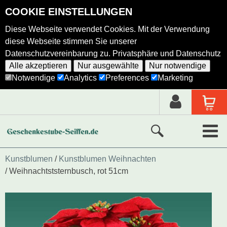
COOKIE EINSTELLUNGEN
Diese Webseite verwendet Cookies. Mit der Verwendung
diese Webseite stimmen Sie unserer
Datenschutzvereinbarung zu.
Privatsphäre und Datenschutz
Alle akzeptieren
Nur ausgewählte
Nur notwendige
Notwendige
Analytics
Preferences
Marketing
Neue Produkte
Kunstblumen
Kunstblumen Weihnachten
Weihnachtststernbusch, rot 51cm
Ausgewählte Produkte
Alle Produkte
Holzkunst nach Hersteller