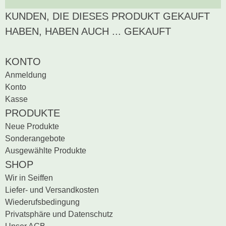
KUNDEN, DIE DIESES PRODUKT GEKAUFT
Zur Zeit gibt es keine
BEWERTUNG SCHREIBEN
Produktrezensionen.
HABEN, HABEN AUCH ... GEKAUFT
Sei der erste, der
Bewertung schreiben
KONTO
Anmeldung
Konto
Kasse
PRODUKTE
Neue Produkte
Sonderangebote
Ausgewählte Produkte
SHOP
Wir in Seiffen
Liefer- und Versandkosten
Wiederufsbedingung
Privatsphäre und Datenschutz