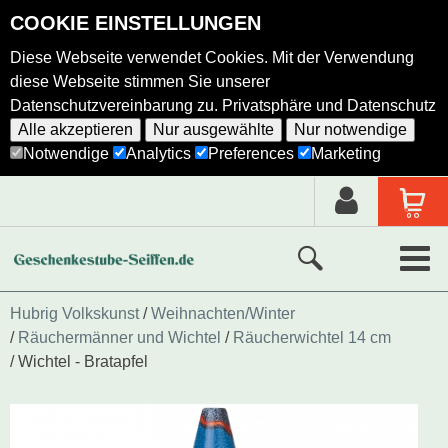
COOKIE EINSTELLUNGEN
Diese Webseite verwendet Cookies. Mit der Verwendung
diese Webseite stimmen Sie unserer
Datenschutzvereinbarung zu.
Privatsphäre und Datenschutz
Alle akzeptieren
Nur ausgewählte
Nur notwendige
Notwendige
Analytics
Preferences
Marketing
Neue Produkte
Hubrig Volkskunst
Weihnachten/Winter
Räuchermänner und Wichtel
Räucherwichtel 14 cm
Ausgewählte Produkte
Wichtel - Bratapfel
Alle Produkte
Holzkunst nach Hersteller