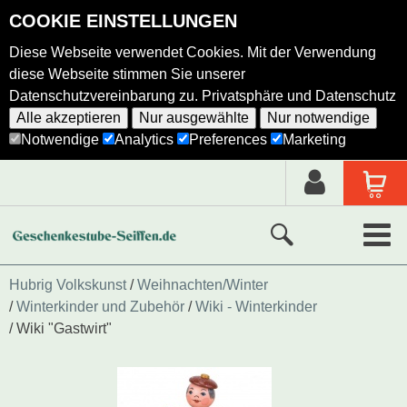
COOKIE EINSTELLUNGEN
Diese Webseite verwendet Cookies. Mit der Verwendung
diese Webseite stimmen Sie unserer
Datenschutzvereinbarung zu.
Privatsphäre und Datenschutz
Alle akzeptieren
Nur ausgewählte
Nur notwendige
Notwendige
Analytics
Preferences
Marketing
Neue Produkte
Hubrig Volkskunst
Weihnachten/Winter
Winterkinder und Zubehör
Wiki - Winterkinder
Ausgewählte Produkte
Wiki "Gastwirt"
Alle Produkte
Holzkunst nach Hersteller