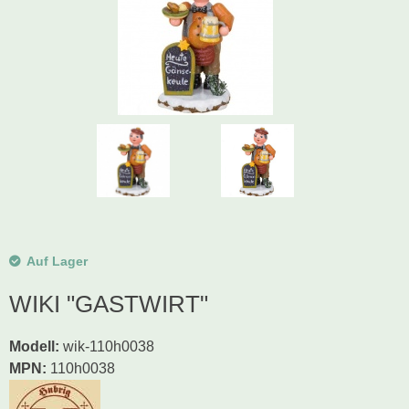
Schwibbogen
Räucherfiguren
Pyramiden
Auf Lager
WIKI "GASTWIRT"
Modell
:
wik-110h0038
MPN:
110h0038