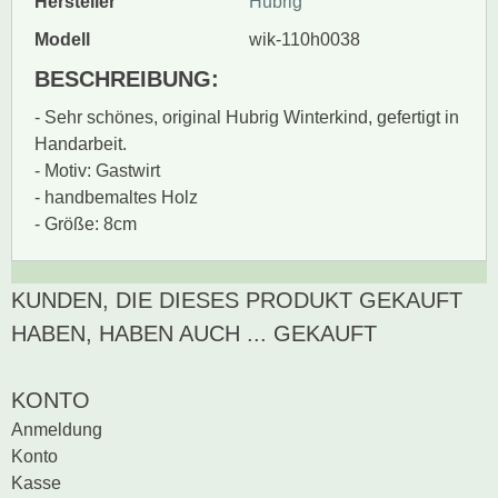
Hersteller
Hubrig
Modell
wik-110h0038
BESCHREIBUNG:
- Sehr schönes, original Hubrig Winterkind, gefertigt in
Handarbeit.
- Motiv: Gastwirt
- handbemaltes Holz
- Größe: 8cm
KUNDEN, DIE DIESES PRODUKT GEKAUFT
Zur Zeit gibt es keine
BEWERTUNG SCHREIBEN
Produktrezensionen.
HABEN, HABEN AUCH ... GEKAUFT
Sei der erste, der
Bewertung schreiben
KONTO
Anmeldung
Konto
Kasse