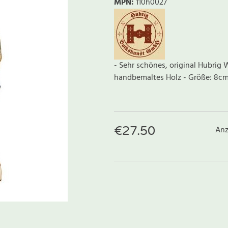
MPN:
110h0027
- Sehr schönes, original Hubrig W
handbemaltes Holz - Größe: 8c
€
27.50
Anz