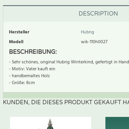
DESCRIPTION
Hersteller
Hubrig
Modell
wik-110h0027
BESCHREIBUNG:
- Sehr schönes, original Hubrig Winterkind, gefertigt in Hand
- Motiv: Vater kauft ein
- handbemaltes Holz
- Größe: 8cm
KUNDEN, DIE DIESES PRODUKT GEKAUFT HA
Zur Zeit gibt es keine Produktrezensionen. Sei der erste, der B