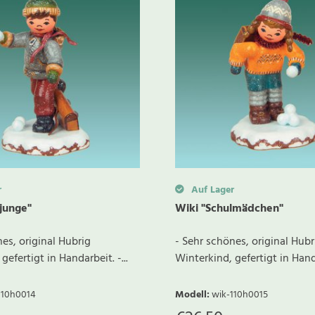
r
Auf Lager
ljunge"
Wiki "Schulmädchen"
es, original Hubrig
- Sehr schönes, original Hubr
gefertigt in Handarbeit. -...
Winterkind, gefertigt in Handa
110h0014
Modell
:
wik-110h0015