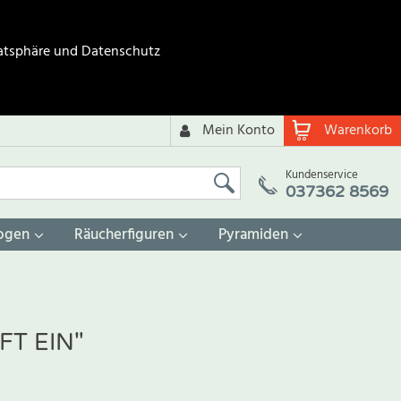
atsphäre und Datenschutz
Mein Konto
Warenkorb
Kundenservice
037362 8569
ogen
Räucherfiguren
Pyramiden
FT EIN"