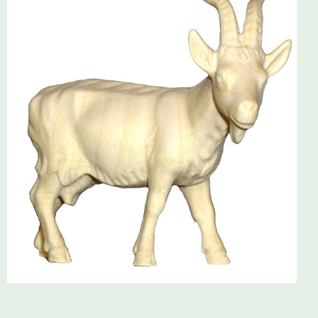
Schwibbogen
Räucherfiguren
Pyramiden