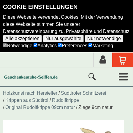
COOKIE EINSTELLUNGEN
Diese Webseite verwendet Cookies. Mit der Verwendung
diese Webseite stimmen Sie unserer
Datenschutzvereinbarung zu.
Privatsphäre und Datenschutz
Alle akzeptieren
Nur ausgewählte
Nur notwendige
Notwendige
Analytics
Preferences
Marketing
Neue Produkte
Holzkunst nach Hersteller
Südtiroler Schnitzerei
Krippen aus Südtirol
Rudolfkrippe
Ausgewählte Produkte
Original Rudolfkrippe 09cm natur
Ziege 9cm natur
Alle Produkte
Holzkunst nach Hersteller