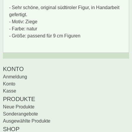
- Sehr schöne, original südtiroler Figur, in Handarbeit
gefertigt.
- Motiv: Ziege
- Farbe: natur
- Größe: passend für 9 cm Figuren
Zur Zeit gibt es keine
BEWERTUNG SCHREIBEN
KONTO
Produktrezensionen.
Anmeldung
Sei der erste, der
Konto
Bewertung schreiben
Kasse
PRODUKTE
Neue Produkte
Sonderangebote
Ausgewählte Produkte
SHOP