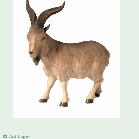
Schwibbogen
Räucherfiguren
Pyramiden
Auf Lager