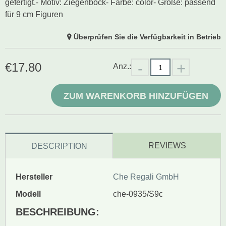
gefertigt.- Motiv: Ziegenbock- Farbe: color- Größe: passend
für 9 cm Figuren
Überprüfen Sie die Verfügbarkeit in Betrieb
€
17.80
Anz.:
ZUM WARENKORB HINZUFÜGEN
REVIEWS
DESCRIPTION
Hersteller
Che Regali GmbH
Modell
che-0935/S9c
BESCHREIBUNG: