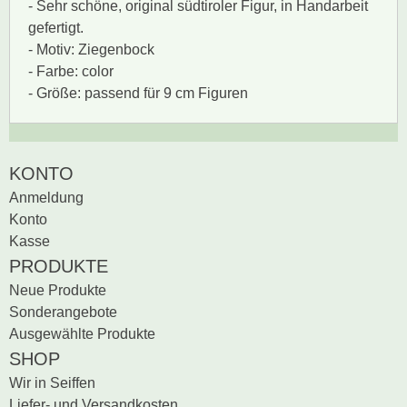
- Sehr schöne, original südtiroler Figur, in Handarbeit
gefertigt.
- Motiv: Ziegenbock
- Farbe: color
- Größe: passend für 9 cm Figuren
Zur Zeit gibt es keine
BEWERTUNG SCHREIBEN
KONTO
Produktrezensionen.
Anmeldung
Sei der erste, der
Konto
Bewertung schreiben
Kasse
PRODUKTE
Neue Produkte
Sonderangebote
Ausgewählte Produkte
SHOP
Wir in Seiffen
Liefer- und Versandkosten