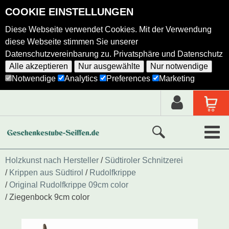
COOKIE EINSTELLUNGEN
Diese Webseite verwendet Cookies. Mit der Verwendung
diese Webseite stimmen Sie unserer
Datenschutzvereinbarung zu.
Privatsphäre und Datenschutz
Alle akzeptieren
Nur ausgewählte
Nur notwendige
Notwendige
Analytics
Preferences
Marketing
Neue Produkte
Holzkunst nach Hersteller
Südtiroler Schnitzerei
Krippen aus Südtirol
Rudolfkrippe
Ausgewählte Produkte
Original Rudolfkrippe 09cm color
Ziegenbock 9cm color
Alle Produkte
Holzkunst nach Hersteller