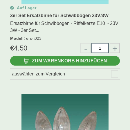
Auf Lager
3er Set Ersatzbirne für Schwibbögen 23V/3W
Ersatzbirne für Schwibbögen - Riffelkerze E10 - 23V
3W - 3er Set...
Modell
:
ers-t023
€
4.50
ZUM WARENKORB HINZUFÜGEN
auswählen zum Vergleich