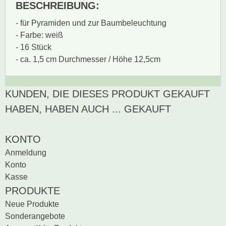
BESCHREIBUNG:
- für Pyramiden und zur Baumbeleuchtung
- Farbe: weiß
- 16 Stück
- ca. 1,5 cm Durchmesser / Höhe 12,5cm
KUNDEN, DIE DIESES PRODUKT GEKAUFT
Zur Zeit gibt es keine
BEWERTUNG SCHREIBEN
Produktrezensionen.
HABEN, HABEN AUCH ... GEKAUFT
Sei der erste, der
Bewertung schreiben
KONTO
Anmeldung
Konto
Kasse
PRODUKTE
Neue Produkte
Sonderangebote