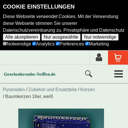
COOKIE EINSTELLUNGEN
Diese Webseite verwendet Cookies. Mit der Verwendung
diese Webseite stimmen Sie unserer
Datenschutzvereinbarung zu.
Privatsphäre und Datenschutz
Alle akzeptieren
Nur ausgewählte
Nur notwendige
Notwendige
Analytics
Preferences
Marketing
Neue Produkte
Pyramiden
Zubehör und Ersatzteile
Kerzen
Baumkerzen 16er, weiß
Ausgewählte Produkte
Alle Produkte
Holzkunst nach Hersteller