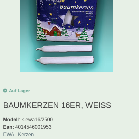
Schwibbogen
Räucherfiguren
Pyramiden
Auf Lager
BAUMKERZEN 16ER, WEISS
Modell
:
k-ewa16/2500
Ean
:
4014546001953
EWA - Kerzen