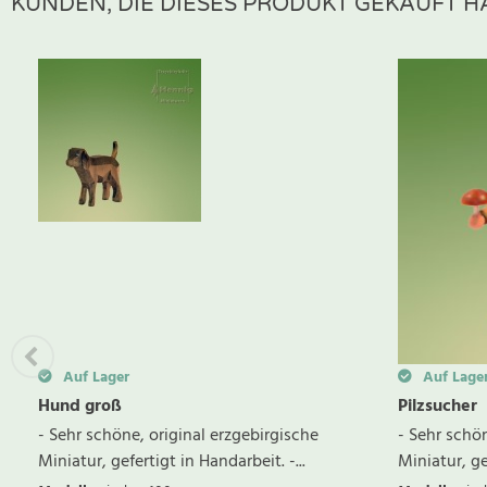
KUNDEN, DIE DIESES PRODUKT GEKAUFT HA
Zur Zeit gibt es keine Produktrezensionen. Sei der erste, der B
Auf Lager
Auf Lage
Hund groß
Pilzsucher
- Sehr schöne, original erzgebirgische
- Sehr schön
Miniatur, gefertigt in Handarbeit. -...
Miniatur, gef