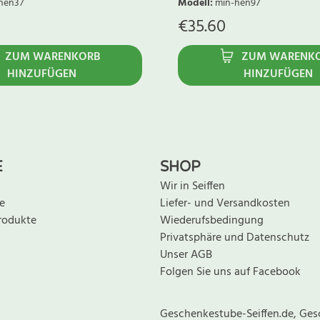
hen37
Modell
:
min-hen97
€
35.60
ZUM WARENKORB
ZUM WARENK
HINZUFÜGEN
HINZUFÜGEN
E
SHOP
Wir in Seiffen
e
Liefer- und Versandkosten
rodukte
Wiederufsbedingung
Privatsphäre und Datenschutz
Unser AGB
Folgen Sie uns auf Facebook
Geschenkestube-Seiffen.de, Ges