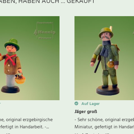
BEN, HABEN AUCH ... GEKAUFT
ewertung schreiben
r
Auf Lager
Jäger groß
e, original erzgebirgische
- Sehr schöne, original erzge
ertigt in Handarbeit. -...
Miniatur, gefertigt in Handarbe