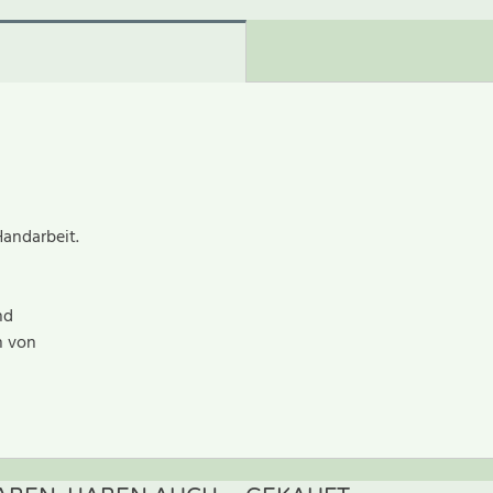
Handarbeit.
nd
n von