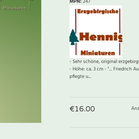
MPN:
247
- Sehr schöne, original erzgebirg
- Höhe: ca. 3 cm - "... Friedrich
pflegte u...
€
16.00
Anz