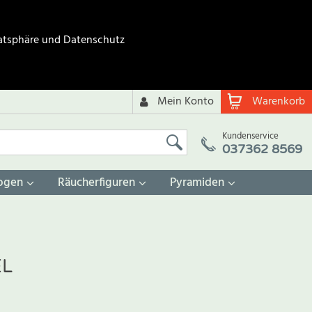
atsphäre und Datenschutz
Mein Konto
Warenkorb
Kundenservice
037362 8569
ogen
Räucherfiguren
Pyramiden
EL