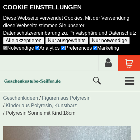
COOKIE EINSTELLUNGEN
Diese Webseite verwendet Cookies. Mit der Verwendung
diese Webseite stimmen Sie unserer
Datenschutzvereinbarung zu.
Privatsphäre und Datenschutz
Alle akzeptieren
Nur ausgewählte
Nur notwendige
Notwendige
Analytics
Preferences
Marketing
Neue Produkte
Geschenkideen
Figuren aus Polyresin
Kinder aus Polyresin, Kunstharz
Ausgewählte Produkte
Polyresin Sonne mit Kind 18cm
Alle Produkte
Holzkunst nach Hersteller