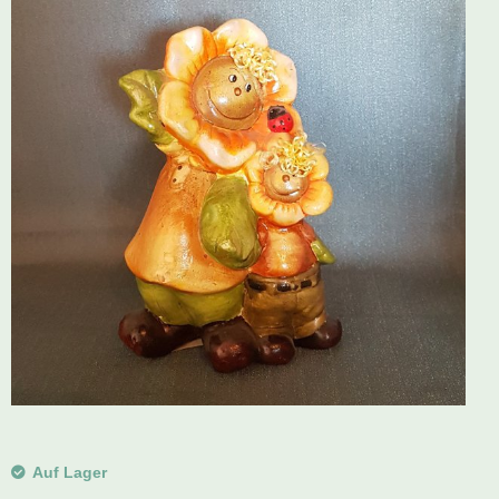
Schwibbogen
Räucherfiguren
Pyramiden
Auf Lager