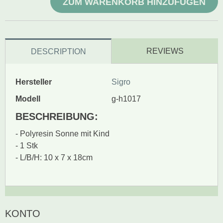
ZUM WARENKORB HINZUFÜGEN
REVIEWS
DESCRIPTION
Hersteller
Sigro
Modell
g-h1017
BESCHREIBUNG:
- Polyresin Sonne mit Kind
- 1 Stk
- L/B/H: 10 x 7 x 18cm
Zur Zeit gibt es keine
BEWERTUNG SCHREIBEN
KONTO
Produktrezensionen.