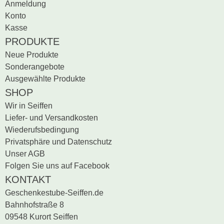
Anmeldung
Sei der erste, der
Konto
Bewertung schreiben
Kasse
PRODUKTE
Neue Produkte
Sonderangebote
Ausgewählte Produkte
SHOP
Wir in Seiffen
Liefer- und Versandkosten
Wiederufsbedingung
Privatsphäre und Datenschutz
Unser AGB
Folgen Sie uns auf Facebook
KONTAKT
Geschenkestube-Seiffen.de
Bahnhofstraße 8
09548 Kurort Seiffen