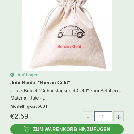
Auf Lager
Jute-Beutel "Benzin-Geld"
- Jute-Beutel "Geburtstagsgeld-Geld" zum Befüllen -
Material: Jute -...
Modell
:
g-us65634
€
2.59
ZUM WARENKORB HINZUFÜGEN