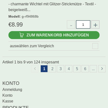
- charmante Wichtel mit Glitzer-Strickmütze - Textil -
beige/weiß...
Modell
:
g-rf94868b
€
8.99
ZUM WARENKORB HINZUFÜGEN
auswählen zum Vergleich
Artikel
1
bis
9
von
124
insgesamt
1
2
3
4
5
6
...
KONTO
Anmeldung
Konto
Kasse
PRODUKTE