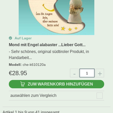
Auf Lager
Mond mit Engel alabaster ...Lieber Gott...
- Sehr schönes, original südtiroler Produkt, in
Handarbeit...
Modell
:
che-k610120a
€
28.95
ZUM WARENKORB HINZUFÜGEN
auswählen zum Vergleich
Artikel
1
bis
9
von
41
insgesamt