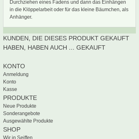
Durchziehen eines Fadens und dann das Einhängen
in die Klöppelarbeit oder für das kleine Bäumchen, als
Anhänger.
KUNDEN, DIE DIESES PRODUKT GEKAUFT
Zur Zeit gibt es keine
BEWERTUNG SCHREIBEN
Produktrezensionen.
HABEN, HABEN AUCH ... GEKAUFT
Sei der erste, der
Bewertung schreiben
KONTO
Anmeldung
Konto
Kasse
PRODUKTE
Neue Produkte
Sonderangebote
Ausgewählte Produkte
SHOP
Wir in Seiffen