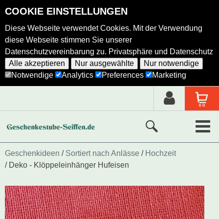
COOKIE EINSTELLUNGEN
Diese Webseite verwendet Cookies. Mit der Verwendung
diese Webseite stimmen Sie unserer
Datenschutzvereinbarung zu.
Privatsphäre und Datenschutz
Alle akzeptieren
Nur ausgewählte
Nur notwendige
Notwendige
Analytics
Preferences
Marketing
Neue Produkte
Geschenkideen
Sortiert nach Anlässe
Hochzeit
Deko - Klöppeleinhänger Hufeisen
Ausgewählte Produkte
Alle Produkte
Holzkunst nach Hersteller