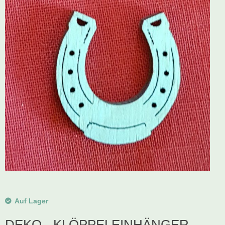
Schwibbogen
Räucherfiguren
Pyramiden
Auf Lager
DEKO - KLÖPPELEINHÄNGER