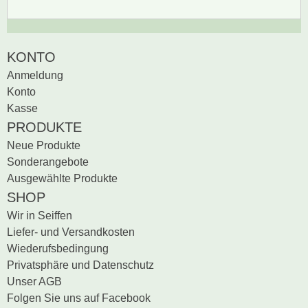
Zur Zeit gibt es keine
BEWERTUNG SCHREIBEN
KONTO
Produktrezensionen.
Anmeldung
Sei der erste, der
Konto
Bewertung schreiben
Kasse
PRODUKTE
Neue Produkte
Sonderangebote
Ausgewählte Produkte
SHOP
Wir in Seiffen
Liefer- und Versandkosten
Wiederufsbedingung
Privatsphäre und Datenschutz
Unser AGB
Folgen Sie uns auf Facebook