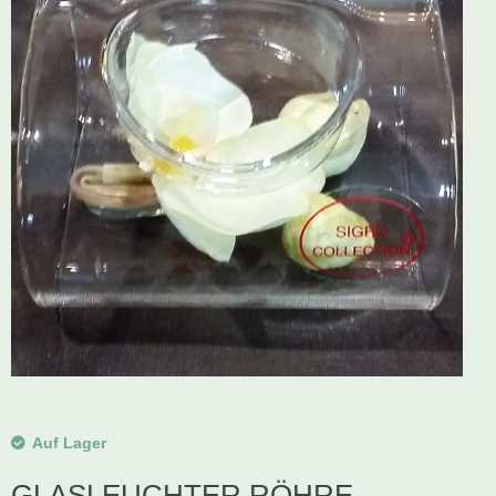
Schwibbogen
Räucherfiguren
Pyramiden
Auf Lager
GLASLEUCHTER RÖHRE