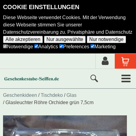
COOKIE EINSTELLUNGEN
Diese Webseite verwendet Cookies. Mit der Verwendung
diese Webseite stimmen Sie unserer
Datenschutzvereinbarung zu.
Privatsphäre und Datenschutz
Alle akzeptieren
Nur ausgewählte
Nur notwendige
Notwendige
Analytics
Preferences
Marketing
Neue Produkte
Geschenkideen
Tischdeko
Glas
Glasleuchter Röhre Orchidee grün 7,5cm
Ausgewählte Produkte
Alle Produkte
Holzkunst nach Hersteller