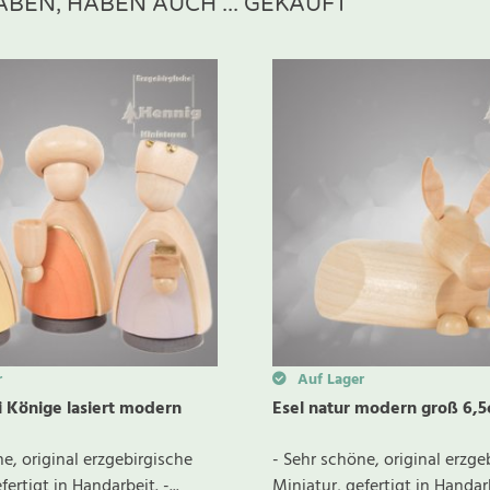
BEN, HABEN AUCH ... GEKAUFT
ewertung schreiben
r
Auf Lager
i Könige lasiert modern
Esel natur modern groß 6,
e, original erzgebirgische
- Sehr schöne, original erzge
ertigt in Handarbeit. -...
Miniatur, gefertigt in Handarbe