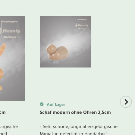
BEWERTUNG SCHREIBEN
Auf Lager
5cm
Schaf modern ohne Ohren 2,5cm
birgische
- Sehr schöne, original erzgebirgische
it. -...
Miniatur, gefertigt in Handarbeit.-