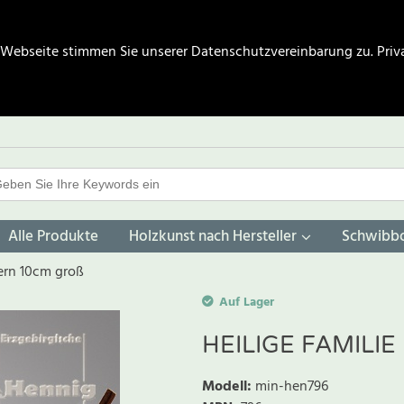
 Webseite stimmen Sie unserer Datenschutzvereinbarung zu.
Priv
Alle Produkte
Holzkunst nach Hersteller
Schwibb
dern 10cm groß
Auf Lager
HEILIGE FAMILI
Modell
:
min-hen796