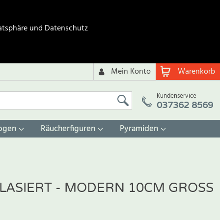
atsphäre und Datenschutz
Mein Konto
Warenkorb
Kundenservice
037362 8569
ogen
Räucherfiguren
Pyramiden
E LASIERT - MODERN 10CM GROSS