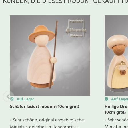
KUNDEN, DIE DIESES PRODUKT GEKAUFT HA
Zur Zeit gibt es keine Produktrezensionen. Sei der erste, der B
Auf Lager
Auf Lage
Schäfer lasiert modern 10cm groß
Heilige Dre
10cm groß
- Sehr schöne, original erzgebirgische
- Sehr schön
Miniatur, gefertigt in Handarbeit. -...
Miniatur, gef