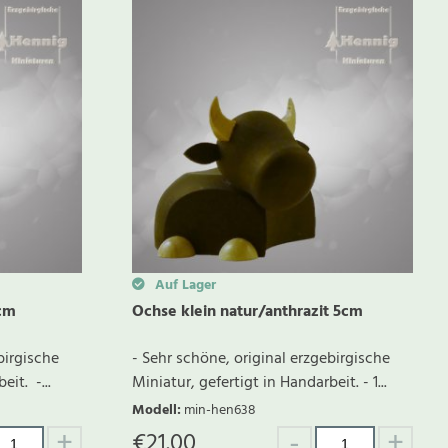
Auf Lager
5cm
Ochse klein natur/anthrazit 5cm
birgische
- Sehr schöne, original erzgebirgische
it. -...
Miniatur, gefertigt in Handarbeit. - 1...
Modell
:
min-hen638
€
21.00