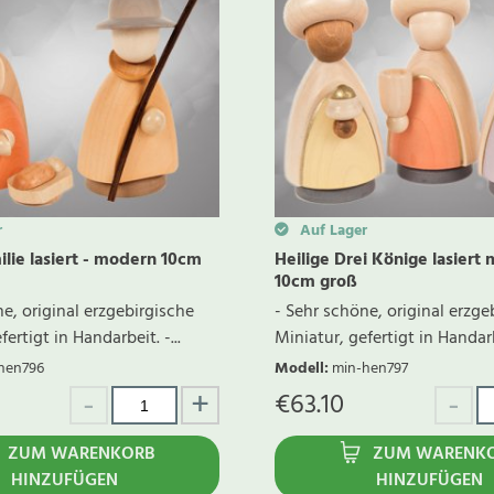
r
Auf Lager
ilie lasiert - modern 10cm
Heilige Drei Könige lasiert
10cm groß
e, original erzgebirgische
- Sehr schöne, original erzge
ertigt in Handarbeit. -...
Miniatur, gefertigt in Handarbe
hen796
Modell
:
min-hen797
€
63.10
ZUM WARENKORB
ZUM WARENK
HINZUFÜGEN
HINZUFÜGEN