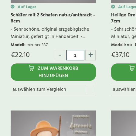
Auf Lager
Auf Lage
Schäfer mit 2 Schafen natur/anthrazit -
Heilige Dre
8cm
7cm
- Sehr schöne, original erzgebirgische
- Sehr schön
Miniatur, gefertigt in Handarbeit. -...
Miniatur, gef
Modell
:
min-hen337
Modell
:
min-
€
22.10
€
37.10
ZUM WARENKORB
HINZUFÜGEN
auswählen zum Vergleich
auswählen