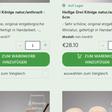
r
Auf Lager
i Könige natur/anthrazit -
Heilige Drei Könige natur/an
6cm
e, original erzgebirgische
- Sehr schöne, original erzge
ertigt in Handarbeit. -...
Miniatur, gefertigt in Handarbe
hen877
Modell
:
min-hen851
€
28.10
ZUM WARENKORB
ZUM WARENK
HINZUFÜGEN
HINZUFÜGEN
 zum Vergleich
auswählen zum Vergleich