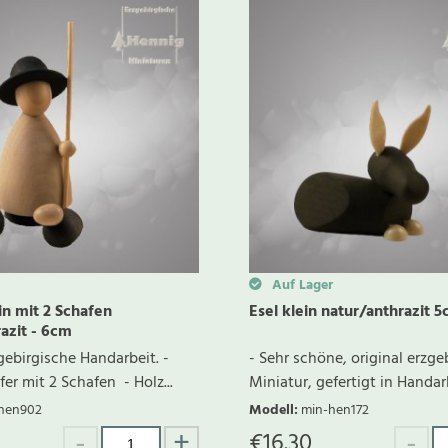
Auf Lager
in mit 2 Schafen
Esel klein natur/anthrazit 
azit - 6cm
gebirgische Handarbeit. -
- Sehr schöne, original erzge
er mit 2 Schafen - Holz...
Miniatur, gefertigt in Handarbe
hen902
Modell
:
min-hen172
€
16.30