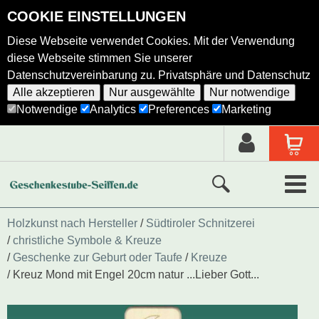
COOKIE EINSTELLUNGEN
Diese Webseite verwendet Cookies. Mit der Verwendung
diese Webseite stimmen Sie unserer
Datenschutzvereinbarung zu.
Privatsphäre und Datenschutz
Alle akzeptieren
Nur ausgewählte
Nur notwendige
Notwendige
Analytics
Preferences
Marketing
Neue Produkte
Holzkunst nach Hersteller
Südtiroler Schnitzerei
christliche Symbole & Kreuze
Ausgewählte Produkte
Geschenke zur Geburt oder Taufe
Kreuze
Kreuz Mond mit Engel 20cm natur ...Lieber Gott...
Alle Produkte
Holzkunst nach Hersteller