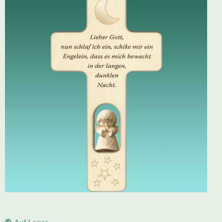
Schwibbogen
Räucherfiguren
Pyramiden