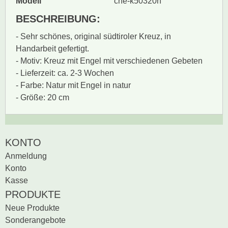
Modell
che-k50320n
BESCHREIBUNG:
- Sehr schönes, original südtiroler Kreuz, in
Handarbeit gefertigt.
- Motiv: Kreuz mit Engel mit verschiedenen Gebeten
- Lieferzeit: ca. 2-3 Wochen
- Farbe: Natur mit Engel in natur
- Größe: 20 cm
Zur Zeit gibt es keine
BEWERTUNG SCHREIBEN
KONTO
Produktrezensionen.
Anmeldung
Sei der erste, der
Konto
Bewertung schreiben
Kasse
PRODUKTE
Neue Produkte
Sonderangebote