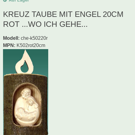
Auf Lager
KREUZ TAUBE MIT ENGEL 20CM
ROT ...WO ICH GEHE...
Modell
:
che-k50220r
MPN:
K502rot20cm