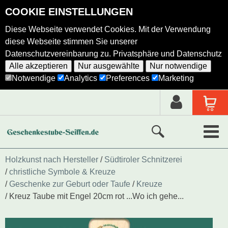
COOKIE EINSTELLUNGEN
Diese Webseite verwendet Cookies. Mit der Verwendung
diese Webseite stimmen Sie unserer
Datenschutzvereinbarung zu.
Privatsphäre und Datenschutz
Alle akzeptieren
Nur ausgewählte
Nur notwendige
Notwendige
Analytics
Preferences
Marketing
Neue Produkte
Holzkunst nach Hersteller
Südtiroler Schnitzerei
christliche Symbole & Kreuze
Ausgewählte Produkte
Geschenke zur Geburt oder Taufe
Kreuze
Kreuz Taube mit Engel 20cm rot ...Wo ich gehe...
Alle Produkte
Holzkunst nach Hersteller