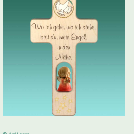
Schwibbogen
Räucherfiguren
Pyramiden