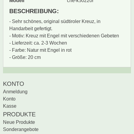
Modell
che-k50220r
BESCHREIBUNG:
- Sehr schönes, original südtiroler Kreuz, in
Handarbeit gefertigt.
- Motiv: Kreuz mit Engel mit verschiedenen Gebeten
- Lieferzeit: ca. 2-3 Wochen
- Farbe: Natur mit Engel in rot
- Größe: 20 cm
Zur Zeit gibt es keine
BEWERTUNG SCHREIBEN
KONTO
Produktrezensionen.
Anmeldung
Sei der erste, der
Konto
Bewertung schreiben
Kasse
PRODUKTE
Neue Produkte
Sonderangebote