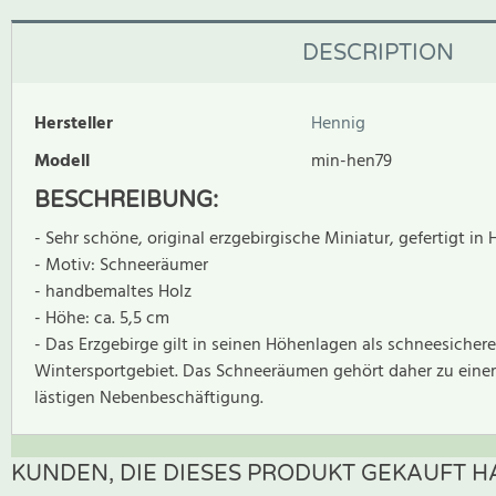
DESCRIPTION
Hersteller
Hennig
Modell
min-hen79
BESCHREIBUNG:
- Sehr schöne, original erzgebirgische Miniatur, gefertigt in 
- Motiv: Schneeräumer
- handbemaltes Holz
- Höhe: ca. 5,5 cm
- Das Erzgebirge gilt in seinen Höhenlagen als schneesichere
Wintersportgebiet. Das Schneeräumen gehört daher zu einer
lästigen Nebenbeschäftigung.
KUNDEN, DIE DIESES PRODUKT GEKAUFT HA
Zur Zeit gibt es keine Produktrezensionen. Sei der erste, der B