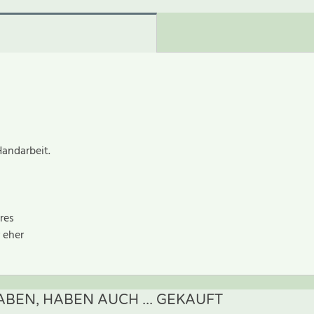
Handarbeit.
res
 eher
BEN, HABEN AUCH ... GEKAUFT
ewertung schreiben