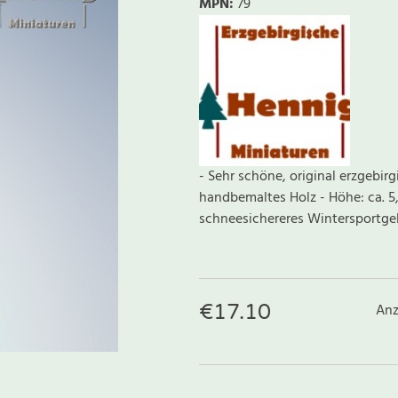
MPN:
79
- Sehr schöne, original erzgebir
handbemaltes Holz - Höhe: ca. 5,
schneesichereres Wintersportgebi
€
17.10
Anz