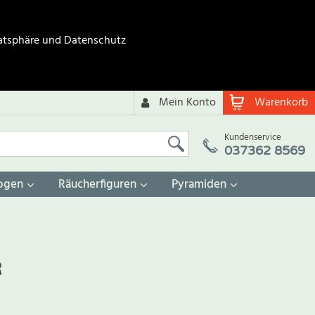
atsphäre und Datenschutz
Mein Konto
Warenkorb
Kundenservice
037362 8569
ogen
Räucherfiguren
Pyramiden
R