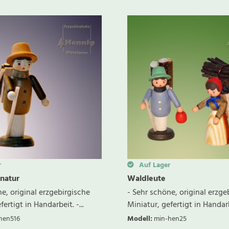
r
Auf Lager
natur
Waldleute
e, original erzgebirgische
- Sehr schöne, original erzge
ertigt in Handarbeit. -...
Miniatur, gefertigt in Handarbe
hen516
Modell
:
min-hen25