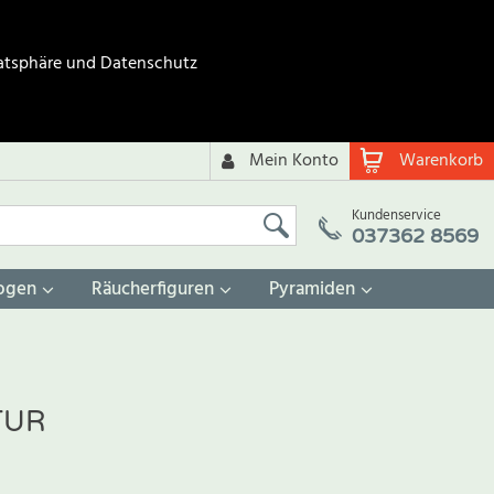
atsphäre und Datenschutz
Mein Konto
Warenkorb
Kundenservice
037362 8569
ogen
Räucherfiguren
Pyramiden
TUR