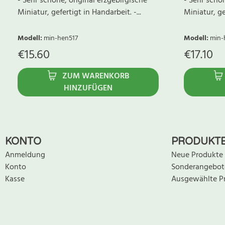
- Sehr schöne, original erzgebirgische
- Sehr schön
Miniatur, gefertigt in Handarbeit. -...
Miniatur, gef
Modell
:
min-hen517
Modell
:
min-
€
15.60
€
17.10
ZUM WARENKORB
HINZUFÜGEN
KONTO
PRODUKT
Anmeldung
Neue Produkte
Konto
Sonderangebot
Kasse
Ausgewählte P