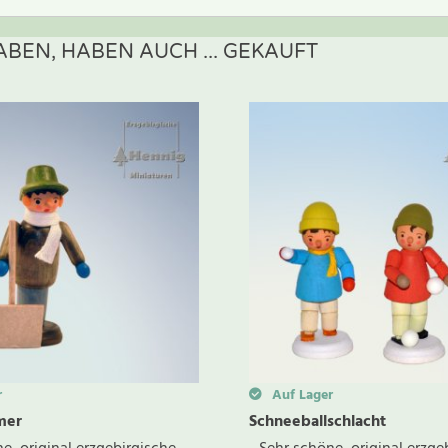
BEN, HABEN AUCH ... GEKAUFT
ewertung schreiben
r
Auf Lager
mer
Schneeballschlacht