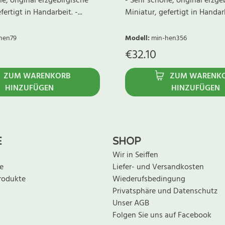
e, original erzgebirgische
- Sehr schöne, original erzge
ertigt in Handarbeit. -...
Miniatur, gefertigt in Handarbe
hen79
Modell
:
min-hen356
€
32.10
ZUM WARENKORB
ZUM WARENK
HINZUFÜGEN
HINZUFÜGEN
E
SHOP
Wir in Seiffen
e
Liefer- und Versandkosten
rodukte
Wiederufsbedingung
Privatsphäre und Datenschutz
Unser AGB
Folgen Sie uns auf Facebook