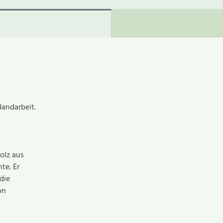
Handarbeit.
olz aus
te. Er
die
on