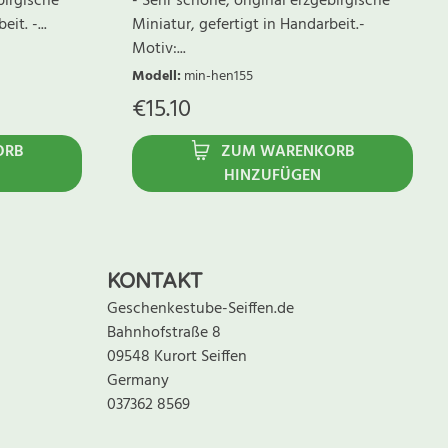
birgische
- Sehr schöne, original erzgebirgische
it. -...
Miniatur, gefertigt in Handarbeit.-
Motiv:...
Modell
:
min-hen155
€
15.10
ORB
ZUM WARENKORB
HINZUFÜGEN
KONTAKT
Geschenkestube-Seiffen.de
Bahnhofstraße 8
09548 Kurort Seiffen
Germany
037362 8569