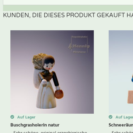
KUNDEN, DIE DIESES PRODUKT GEKAUFT HA
Zur Zeit gibt es keine Produktrezensionen. Sei der erste, der B
Auf Lager
Auf Lage
Buschgrasholerin natur
Schneeräu