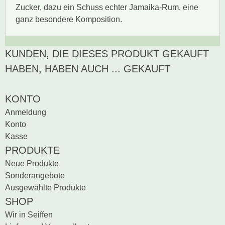
Zucker, dazu ein Schuss echter Jamaika-Rum, eine
ganz besondere Komposition.
KUNDEN, DIE DIESES PRODUKT GEKAUFT
Zur Zeit gibt es keine
BEWERTUNG SCHREIBEN
Produktrezensionen.
HABEN, HABEN AUCH ... GEKAUFT
Sei der erste, der
Bewertung schreiben
KONTO
Anmeldung
Konto
Kasse
PRODUKTE
Neue Produkte
Sonderangebote
Ausgewählte Produkte
SHOP
Wir in Seiffen