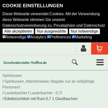
COOKIE EINSTELLUNGEN
Diese Webseite verwendet Cookies. Mit der Verwendung
diese Webseite stimmen Sie unserer
Datenschutzvereinbarung zu.
Privatsphäre und Datenschutz
Alle akzeptieren
Nur ausgewählte
Nur notwendige
Notwendige
Analytics
Preferences
Marketing
Neue Produkte
Spirituosen
Spirituosen, Altershinweis: Abgabe nur an volljährige
Ausgewählte Produkte
Personen!
Lauterbacher
Lauterbacher - 0,7l
Alle Produkte
Edelkirschlikör mit Rum 0,7 1 Glasflaschen
Holzkunst nach Hersteller